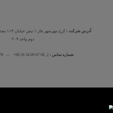
آدرس شرکت :
كرج مهرش
دوم واحد ٢٠٩
شماره تماس :
2_00 07 09 34 26 98+ — 78 83 565 912 98+