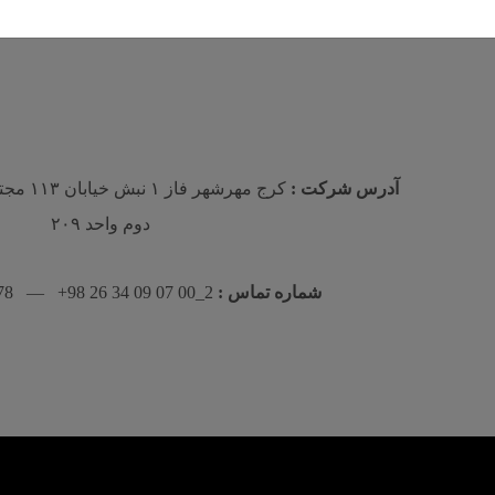
آدرس شرکت :
كرج مهرش
دوم واحد ٢٠٩
شماره تماس :
2_00 07 09 34 26 98+ — 78 83 565 912 98+