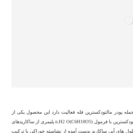
له پودر مالتودکسترین فله فعالیت دارد این محصول یکی از
مشتقات اصلاح شده نشاسته مالتو دکسترین می باشد. مالتودکسترین با فرمول (C6H10O5)n.H2 O پلیمری از ساکاریدهای
 های آبی ساکارید بدست آمده از نشاسته خوراکی یا ترکیب