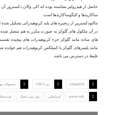
ساکاریدها و الیگوساکاریدها است.
مالتودکسترین از زنجیره های بلند کربوهیدراتی تشکیل شده 
در آن ملکول های گلوکز به صورت مکرر به هم متصل شده ا
های ساده مانند گلوکز جزء کربوهیدرات های پیچیده تقسی
مانند پلیمرهای گلوکز یا کمپلکس کربوهیدرات هم خوانده 
غلیظ در دسترس می باشد.
Admin2020
تیر 6, 1399
محصولات پو
powder milk
استابیلایزر
پودر شیر خشک
شیرخشک