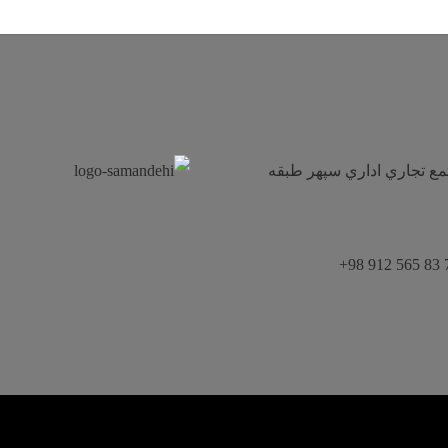
هر فاز ١ نبش خيابان ١١٣ مجتمع تجاري اداري سپهر طبقه