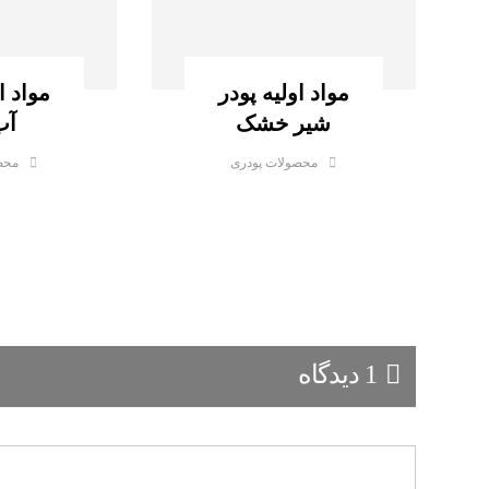
مواد اولیه پودر
مواد ا
شیر خشک
آب
محصولات پودری
محص
1 دیدگاه