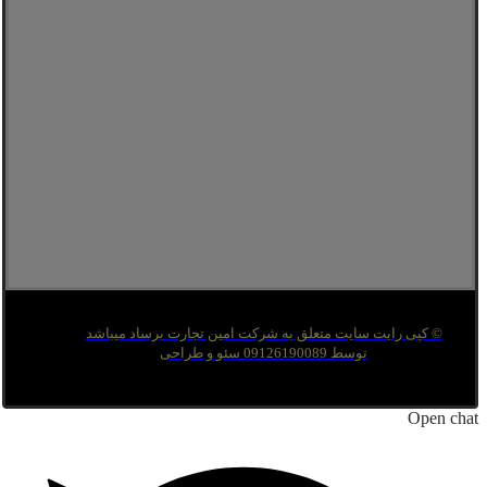
© کپی رایت سایت متعلق به شرکت امین تجارت برساد میباشد
توسط 09126190089 سئو و طراحی
Open chat