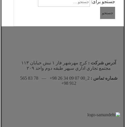
جستجو برای:
آدرس شرکت :
كرج مهرشهر فاز ١ نبش خيابان ١١٣
مجتمع تجاري اداري سپهر طبقه دوم واحد ٢٠٩
شماره تماس :
2_00 07 09 34 26 98+ — 78 83 565
912 98+