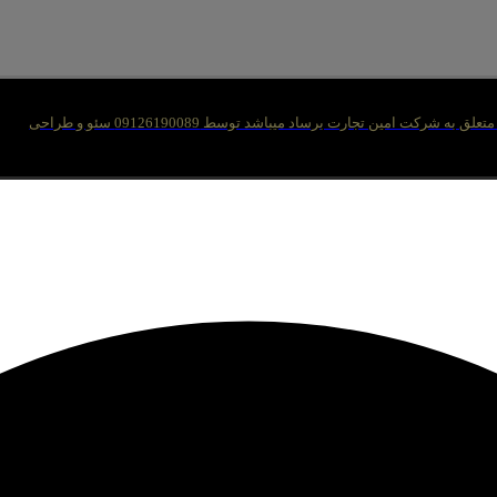
ه شرکت امین تجارت برساد میباشد توسط 09126190089 سئو و طراحی