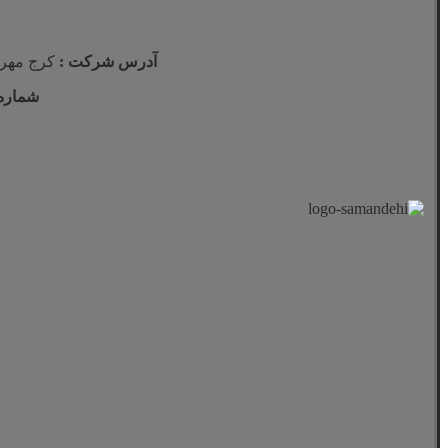
آدرس شرکت :
كرج مهرشهر فاز ١ نبش خيابان ١١٣ مجتم
شماره