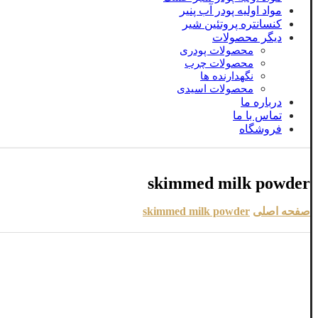
مواد اولیه پودر آب پنیر
کنسانتره پروتئین شیر
دیگر محصولات
محصولات پودری
محصولات چرب
نگهدارنده ها
محصولات اسیدی
درباره ما
تماس با ما
فروشگاه
skimmed milk powder
صفحه اصلی
skimmed milk powder