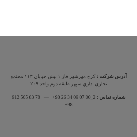
آدرس شرکت :
كرج مهرشهر فاز ١ نبش خيابان ١١٣ مجتمع
تجاري اداري سپهر طبقه دوم واحد ٢٠٩
شماره تماس :
2_00 07 09 34 26 98+ — 78 83 565 912
98+